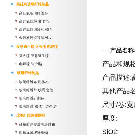
高硅氧玻璃纤维制品
高硅氧玻璃纤维布
高硅氧线绳 带 套管
高硅氧短切纱和棉毡
金属液铸造过滤网片
应急逃生毯 灭火毯 电焊毯
一
产品名称
灭火毯 应急逃生毯
产品和规
电焊毯 防护l毯
玻璃纤维制品
产品描述
:
玻璃纤维布 膨体布
其他产品
玻璃纤维带 线绳 套管
玻璃纤维针刺毡
尺寸
/
卷
:
宽
玻璃纤维(膨体）纱/粗纱
玻璃纤维涂覆制品
厚度
:
硅橡胶涂覆玻璃纤维布
SiO2:
四氟涂覆玻纤织物