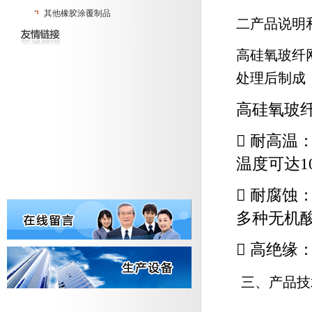
其他橡胶涂覆制品
二产品说明
高硅氧玻纤
处理后制成
高硅氧玻

耐高温
温度可达
1

耐腐蚀
多种无机

高绝缘
三、产品技